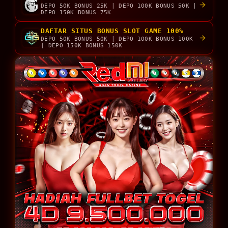
DEPO 50K BONUS 25K | DEPO 100K BONUS 50K |
DEPO 150K BONUS 75K
DAFTAR SITUS BONUS SLOT GAME 100%
DEPO 50K BONUS 50K | DEPO 100K BONUS 100K
| DEPO 150K BONUS 150K