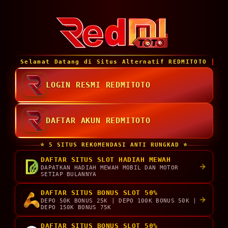
Selamat Datang di Situs Alternatif REDMITOTO
LOGIN RESMI REDMITOTO
DAFTAR AKUN REDMITOTO
⭐ 5 SITUS REKOMENDASI ANTI RUNGKAD ⭐
DAFTAR SITUS SLOT HADIAH MEWAH
DAPATKAN HADIAH MEWAH MOBIL DAN MOTOR
SETIAP BULANNYA
DAFTAR SITUS BONUS SLOT 50%
DEPO 50K BONUS 25K | DEPO 100K BONUS 50K |
DEPO 150K BONUS 75K
DAFTAR SITUS BONUS SLOT 50%